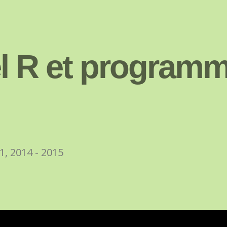
el R et programm
Source :
http://dilbert.com/strips/comic/2007-11-26/
1, 2014 - 2015